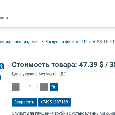
пециальные изделия
Заглушка фитинга TP
A-SS-TP-FT
а
Стоимость товара:
47.39 $
/ 3
0
Цена указана без учета НДС
-
+
Запросить
+74951287168
Служат для глушения трубки с установленными об