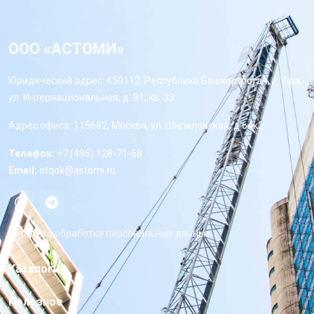
ООО «АСТОМИ»
Юридический адрес: 450112, Республика Башкортостан, г. Уфа,
ул. Интернациональная, д. 81, кв. 33
Адрес офиса: 115682, Москва, ул. Шипиловская, д 64к2
Телефон:
+7 (495) 128-71-68
Email:
atqok@astomi.ru
Политика обработки персональных данных
Каталоги
Полезное