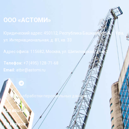
ООО «АСТОМИ»
Юридический адрес: 450112, Республика Башкортостан, г. Уфа,
ул. Интернациональная, д. 81, кв. 33
Адрес офиса: 115682, Москва, ул. Шипиловская, д 64к2
Телефон:
+7 (495) 128-71-68
Email:
atbir@astomi.ru
Политика обработки персональных данных
Каталоги
Полезное