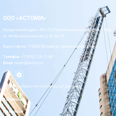
ООО «АСТОМИ»
Юридический адрес: 450112, Республика Башкортостан, г. Уфа,
ул. Интернациональная, д. 81, кв. 33
Адрес офиса: 115682, Москва, ул. Шипиловская, д 64к2
Телефон:
+7 (495) 128-71-68
Email:
asxim@astomi.ru
Политика обработки персональных данных
Каталоги
Полезное