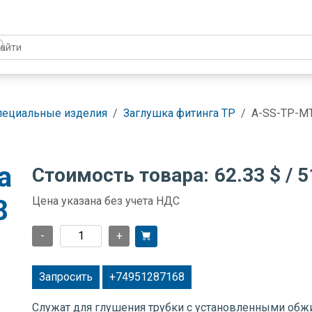
пециальные изделия
Заглушка фитинга TP
A-SS-TP-M
а
Стоимость товара:
62.33 $
/ 5
8
Цена указана без учета НДС
-
+
Запросить
+74951287168
Служат для глушения трубки с установленными об