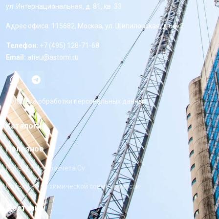
ул. Интернациональная, д. 81, кв. 33
Адрес офиса: 115682, Москва, ул. Шипиловская, д 64к2
Телефон:
+7 (495) 128-71-68
Email:
atieu@astomi.ru
Политика обработки персональных данных
Каталоги
Полезное
Калькулятор расчета Cv
Калькулятор химической совместимости
Доставка