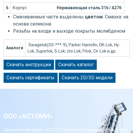
6
Корпус
Нержавеющая сталь 316 / А276
Смачиваемые части выделены
цветом
. Смазка: на
основе силикона
Резьбы на входе и выходе покрыты молибденом
Swagelok(SS-***-9), Parker Hannifin, DK-Lok, Hy-
Аналоги
Lok, Superlok, S-Lok, Uni-Lok, Fitok, Cir-Lok и др.
Скачать инструкции
Скачать каталог
Скачать сертификаты
Скачать 2D/3D модели
ООО «АСТОМИ»
Юридический адрес: 450112, Республика Башкортостан, г. Уфа,