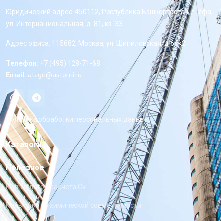
Юридический адрес: 450112, Республика Башкортостан, г. Уфа,
ул. Интернациональная, д. 81, кв. 33
Адрес офиса: 115682, Москва, ул. Шипиловская, д 64к2
Телефон:
+7 (495) 128-71-68
Email:
atage@astomi.ru
Политика обработки персональных данных
Каталоги
Полезное
Калькулятор расчета Cv
Калькулятор химической совместимости