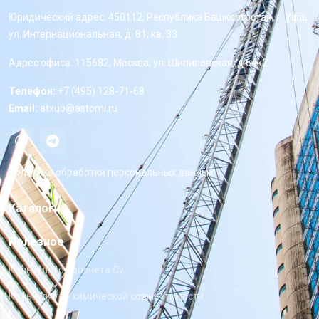
Юридический адрес: 450112, Республика Башкортостан, г. Уфа,
ул. Интернациональная, д. 81, кв. 33
Адрес офиса: 115682, Москва, ул. Шипиловская, д 64к2
Телефон:
+7 (495) 128-71-68
Email:
atxub@astomi.ru
Политика обработки персональных данных
Каталоги
Полезное
Калькулятор расчета Cv
Калькулятор химической совместимости