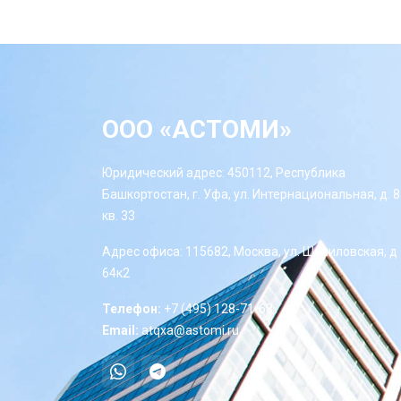
ООО «АСТОМИ»
Юридический адрес: 450112, Республика
Башкортостан, г. Уфа, ул. Интернациональная, д. 8
кв. 33
Адрес офиса: 115682, Москва, ул. Шипиловская, д
64к2
Телефон:
+7 (495) 128-71-68
Email:
atqxa@astomi.ru