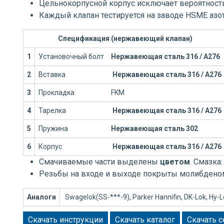
Цельнокорпусной корпус исключает вероятность
Каждый клапан тестируется на заводе HSME азо
Спецификация (нержавеющий клапан)
1
Установочный болт
Нержавеющая сталь 316 / А276
2
Вставка
Нержавеющая сталь 316 / А276
3
Прокладка
FKM
4
Тарелка
Нержавеющая сталь 316 / А276
5
Пружина
Нержавеющая сталь 302
6
Корпус
Нержавеющая сталь 316 / А276
Смачиваемые части выделены
цветом
. Смазка
Резьбы на входе и выходе покрыты молибдено
Аналоги
Swagelok(SS-***-9), Parker Hannifin, DK-Lok, Hy-Lok,
Скачать инструкции
Скачать каталог
Скачать 