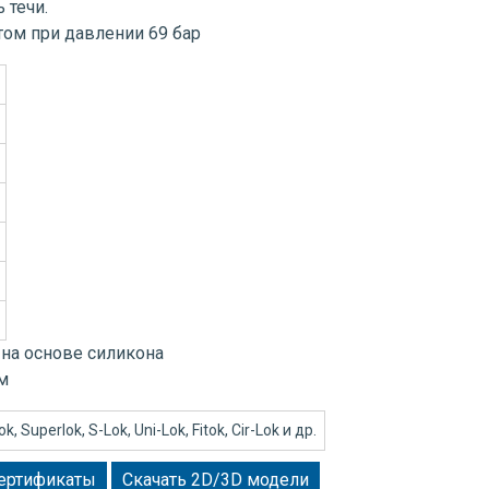
 течи.
том при давлении 69 бар
: на основе силикона
м
 Superlok, S-Lok, Uni-Lok, Fitok, Cir-Lok и др.
сертификаты
Скачать 2D/3D модели