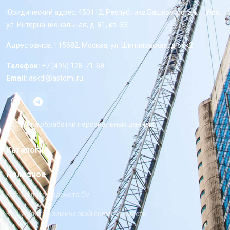
Юридический адрес: 450112, Республика Башкортостан, г. Уфа,
ул. Интернациональная, д. 81, кв. 33
Адрес офиса: 115682, Москва, ул. Шипиловская, д 64к2
Телефон:
+7 (495) 128-71-68
Email:
askdl@astomi.ru
Политика обработки персональных данных
Каталоги
Полезное
Калькулятор расчета Cv
Калькулятор химической совместимости