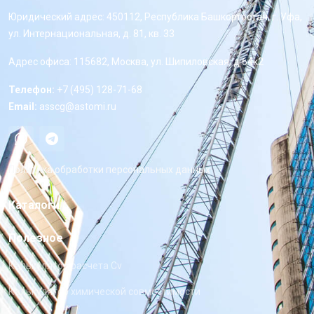
Юридический адрес: 450112, Республика Башкортостан, г. Уфа,
ул. Интернациональная, д. 81, кв. 33
Адрес офиса: 115682, Москва, ул. Шипиловская, д 64к2
Телефон:
+7 (495) 128-71-68
Email:
asscg@astomi.ru
Политика обработки персональных данных
Каталоги
Полезное
Калькулятор расчета Cv
Калькулятор химической совместимости