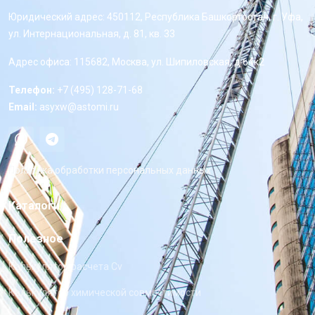
Юридический адрес: 450112, Республика Башкортостан, г. Уфа,
ул. Интернациональная, д. 81, кв. 33
Адрес офиса: 115682, Москва, ул. Шипиловская, д 64к2
Телефон:
+7 (495) 128-71-68
Email:
asyxw@astomi.ru
Политика обработки персональных данных
Каталоги
Полезное
Калькулятор расчета Cv
Калькулятор химической совместимости