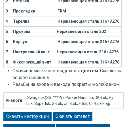
2
Вставка
Нержавеющая сталь 316 / А276
3
Прокладка
FKM
4
Тарелка
Нержавеющая сталь 316 / А276
5
Пружина
Нержавеющая сталь 302
6
Корпус
Нержавеющая сталь 316 / А276
7
Настроечный винт
Нержавеющая сталь 316 / А276
8
Фиксирующий винт
Нержавеющая сталь 316 / А276
Смачиваемые части выделены
цветом
. Смазка: на
основе силикона
Резьбы на входе и выходе покрыты молибденом
Swagelok(SS-***-9), Parker Hannifin, DK-Lok, Hy-
Аналоги
Lok, Superlok, S-Lok, Uni-Lok, Fitok, Cir-Lok и др.
Скачать инструкции
Скачать каталог