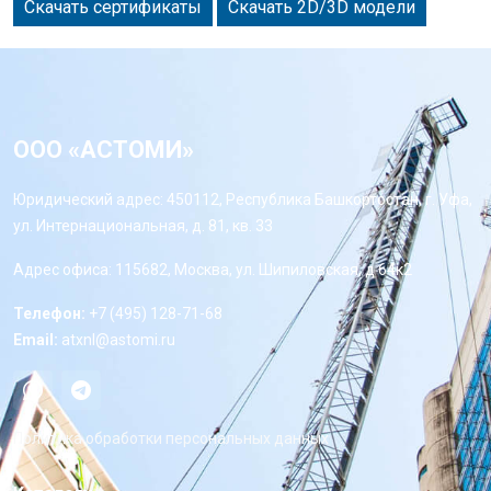
Скачать сертификаты
Скачать 2D/3D модели
ООО «АСТОМИ»
Юридический адрес: 450112, Республика Башкортостан, г. Уфа,
ул. Интернациональная, д. 81, кв. 33
Адрес офиса: 115682, Москва, ул. Шипиловская, д 64к2
Телефон:
+7 (495) 128-71-68
Email:
atxnl@astomi.ru
Политика обработки персональных данных