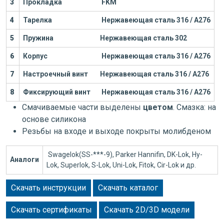
3
Прокладка
FKM
4
Тарелка
Нержавеющая сталь 316 / А276
5
Пружина
Нержавеющая сталь 302
6
Корпус
Нержавеющая сталь 316 / А276
7
Настроечный винт
Нержавеющая сталь 316 / А276
8
Фиксирующий винт
Нержавеющая сталь 316 / А276
Смачиваемые части выделены
цветом
. Смазка: на
основе силикона
Резьбы на входе и выходе покрыты молибденом
Swagelok(SS-***-9), Parker Hannifin, DK-Lok, Hy-
Аналоги
Lok, Superlok, S-Lok, Uni-Lok, Fitok, Cir-Lok и др.
Скачать инструкции
Скачать каталог
Скачать сертификаты
Скачать 2D/3D модели