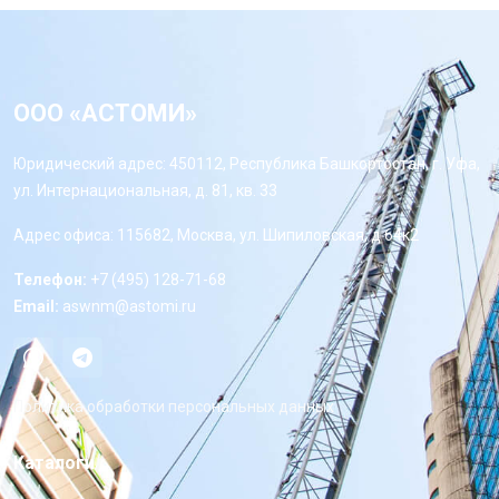
ООО «АСТОМИ»
Юридический адрес: 450112, Республика Башкортостан, г. Уфа,
ул. Интернациональная, д. 81, кв. 33
Адрес офиса: 115682, Москва, ул. Шипиловская, д 64к2
Телефон:
+7 (495) 128-71-68
Email:
aswnm@astomi.ru
Политика обработки персональных данных
Каталоги