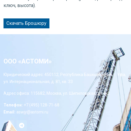
ключ, высота).
Скачать Брошюру
ООО «АСТОМИ»
Юридический адрес: 450112, Республика Башкортостан, г. Уфа,
ул. Интернациональная, д. 81, кв. 33
Адрес офиса: 115682, Москва, ул. Шипиловская, д 64к2
Телефон:
+7 (495) 128-71-68
Email:
aswjy@astomi.ru