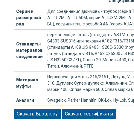
Специфика
Серии и
Для соединения дюймовых трубок (серия T
размерный
A-TU-2М…A-TU-50М, серии A-TU3М-2М… A-T
ряд
BU), соединитель с резьбой AN (серия AUA)
нержавеющая сталь (стандарты ASTM: прут
G4303 SUS316 или поковки A182 F316/F316L
Стандарты
(стандарты A108 JIS G4051 S20C-S53C (прут
материалов
латунь (стандарты B16, B453 C35300 JIS H3
соединений
JIS H3250 C3771), Сплав 20, Монель 400, Сп
Титан, Алюминий, PTFE
Нержавеющая сталь 316/316 L, Латунь, Уг
Материал
310, Дуплекс Супер-дуплекс, Алюминий, Сп
муфты
марки 400, Сплав марки 600, Сплав марки 62
Аналоги
Swagelok, Parker Hannifin, DK-Lok, Hy-Lok, Supe
Скачать Брошюру
Скачать сертификаты