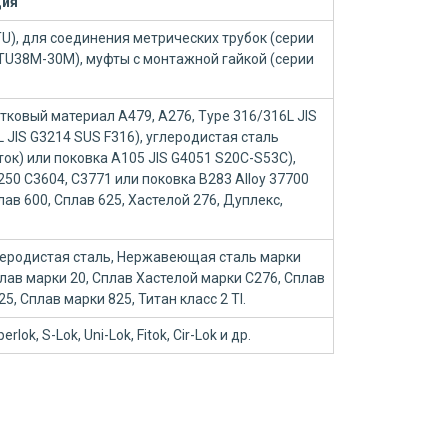
ция
U), для соединения метрических трубок (серии
U38М-30М), муфты с монтажной гайкой (серии
ковый материал А479, А276, Type 316/316L JIS
 JIS G3214 SUS F316), углеродистая сталь
ок) или поковка A105 JIS G4051 S20C-S53C),
250 C3604, C3771 или поковка B283 Alloy 37700
лав 600, Сплав 625, Хастелой 276, Дуплекс,
леродистая сталь, Нержавеющая сталь марки
лав марки 20, Сплав Хастелой марки C276, Сплав
5, Сплав марки 825, Титан класс 2 TI.
rlok, S-Lok, Uni-Lok, Fitok, Cir-Lok и др.