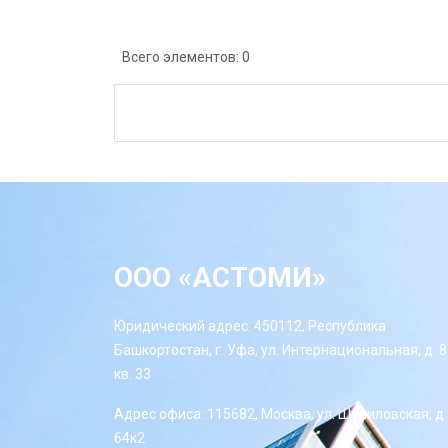
Всего элементов: 0
ООО «АСТОМИ»
Юридический адрес: 450112, Республика
Башкортостан, г. Уфа, ул. Интернациональная, д. 8
кв. 33
Адрес офиса: 115682, Москва, ул. Шипиловская, д
64к2