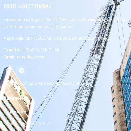
ООО «АСТОМИ»
Юридический адрес: 450112, Республика Башкортостан, г. Уфа,
ул. Интернациональная, д. 81, кв. 33
Адрес офиса: 115682, Москва, ул. Шипиловская, д 64к2
Телефон:
+7 (495) 128-71-68
Email:
asngj@astomi.ru
Политика обработки персональных данных
Каталоги
Полезное
Калькулятор расчета Cv